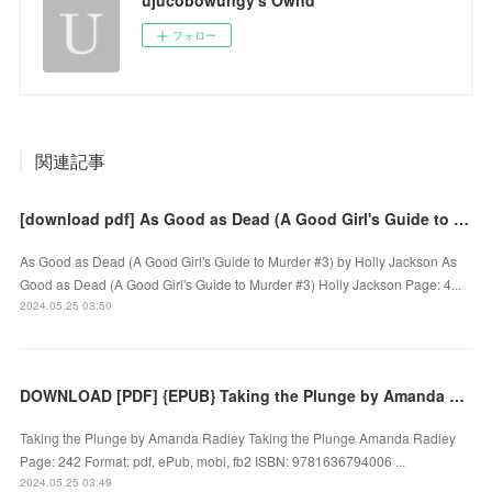
ujucobowungy's Ownd
フォロー
関連記事
[download pdf] As Good as Dead (A Good Girl's Guide to Murder #3) by Holly Jackson
As Good as Dead (A Good Girl's Guide to Murder #3) by Holly Jackson As
Good as Dead (A Good Girl's Guide to Murder #3) Holly Jackson Page: 4...
2024.05.25 03:50
DOWNLOAD [PDF] {EPUB} Taking the Plunge by Amanda Radley
Taking the Plunge by Amanda Radley Taking the Plunge Amanda Radley
Page: 242 Format: pdf, ePub, mobi, fb2 ISBN: 9781636794006 ...
2024.05.25 03:49