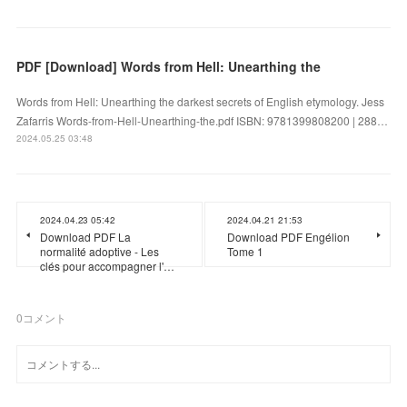
PDF [Download] Words from Hell: Unearthing the
Words from Hell: Unearthing the darkest secrets of English etymology. Jess
Zafarris Words-from-Hell-Unearthing-the.pdf ISBN: 9781399808200 | 288…
2024.05.25 03:48
2024.04.23 05:42
2024.04.21 21:53
Download PDF La
Download PDF Engélion
normalité adoptive - Les
Tome 1
clés pour accompagner l'…
0
コメント