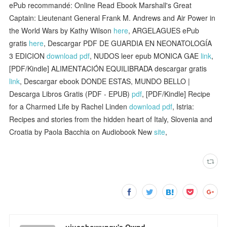
ePub recommandé: Online Read Ebook Marshall's Great
Captain: Lieutenant General Frank M. Andrews and Air Power in
the World Wars by Kathy Wilson
here
, ARGELAGUES ePub
gratis
here
, Descargar PDF DE GUARDIA EN NEONATOLOGÍA
3 EDICION
download pdf
, NUDOS leer epub MONICA GAE
link
,
[PDF/Kindle] ALIMENTACIÓN EQUILIBRADA descargar gratis
link
, Descargar ebook DONDE ESTAS, MUNDO BELLO |
Descarga Libros Gratis (PDF - EPUB)
pdf
, [PDF/Kindle] Recipe
for a Charmed Life by Rachel Linden
download pdf
, Istria:
Recipes and stories from the hidden heart of Italy, Slovenia and
Croatia by Paola Bacchia on Audiobook New
site
,